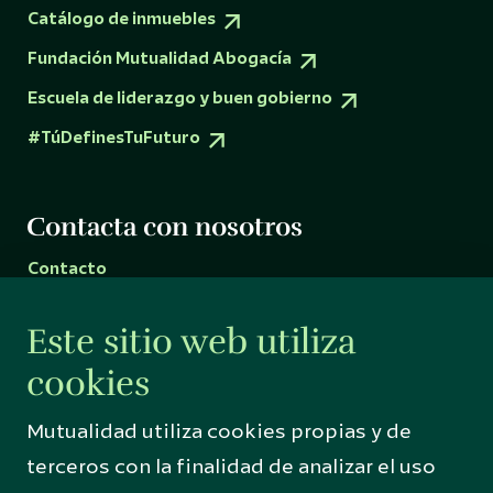
Catálogo de inmuebles
Fundación Mutualidad Abogacía
Escuela de liderazgo y buen gobierno
#TúDefinesTuFuturo
Contacta con nosotros
Contacto
Espacio Mutualidad C/ Francisco Silvela, 106.
Este sitio web utiliza
28002 Madrid
cookies
C/ Serrano, 5. 28001 Madrid
Mutualidad utiliza cookies propias y de
+34 914 352 486
terceros con la finalidad de analizar el uso