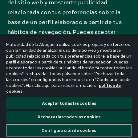
del sitio web y mostrarte publicidad
Descarga nuestra app
relacionada con tus preferencias sobre la
base de un perfil elaborado a partir de tus
hábitos de navegación. Puedes aceptar
todas las cookies pulsando el botón
Más sobre la app
Mutualidad de la Abogacía utiliza cookies propias y de terceros
con la finalidad de analizar el uso del sitio web y mostrarte
“Aceptar todas las cookies”, rechazarlas
publicidad relacionada con tus preferencias sobre la base de un
todas pulsando sobre "Rechazar todas las
perfil elaborado a partir de tus hábitos de navegación. Puedes
aceptar todas las cookies pulsando el botón “Aceptar todas las
cookies" o configurarlas haciendo clic en
cookies”, rechazarlas todas pulsando sobre "Rechazar todas
las cookies" o configurarlas haciendo clic en "Configuración de
"Configuración de cookies".
Consulte la
cookies". Haz clic aquí para más información:
política de
Política de privacidad
cookies
Aceptar todas las cookies
Configuración
Aceptar todo
Rechazarlas todas las cookies
Rechazar todas
Configuración de cookies
Aviso legal